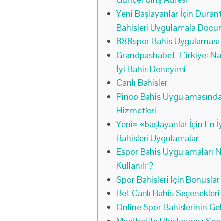
Yeni Başlayanlar İçin Durant
Bahisleri Uygulamala Doc
888spor Bahis Uygulaması
Grandpashabet Türkiye: Na
İyi Bahis Deneyimi
Canlı Bahisler
Pinco Bahis Uygulamasında
Hizmetleri
Yeni» «başlayanlar İçin En İ
Bahisleri Uygulamalar
Espor Bahis Uygulamaları N
Kullanılır?
Spor Bahisleri Için Bonuslar
Bet Canlı Bahis Seçenekleri
Online Spor Bahislerinin Ge
Mostbet’te Uluslararası Spo