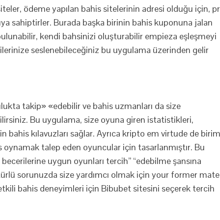
iteler, ödeme yapılan bahis sitelerinin adresi olduğu için, p
ıya sahiptirler. Burada başka birinin bahis kuponuna jalan
unabilir, kendi bahsinizi oluşturabilir empieza eşleşmeyi
pçilerinize seslenebileceğiniz bu uygulama üzerinden gelir
ulukta takip» «edebilir ve bahis uzmanları da size
lirsiniz. Bu uygulama, size oyuna giren istatistikleri,
n bahis kılavuzları sağlar. Ayrıca kripto em virtude de birim
is oynamak talep eden oyuncular için tasarlanmıştır. Bu
ue becerilerine uygun oyunları tercih” “edebilme şansına
r türlü sorunuzda size yardımcı olmak için your former mate
tkili bahis deneyimleri için Bibubet sitesini seçerek tercih