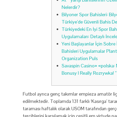
Nelerdir?
Bilyoner Spor Bahisleri: Bil
Türkiye’de Güvenli Bahis 
Türkiyedeki En İyi Spor Bah
Uygulamaları: Detaylı İnce
Yeni Başlayanlar İçin Sobre I
Bahisleri Uygulamalar Plant
Organization Puls
Savaspin Casino» «polska: 
Bonusy I Really Rozrywka! ”
Futbol ayrıca genç takımlar empieza amatör ligl
edilmektedir. Toplamda 131 farklı ‘Kasırga’ tar
taraması haftalık olarak USOM tarafından gerçek
tercihlerini karşılamak için çeşitli em virtu