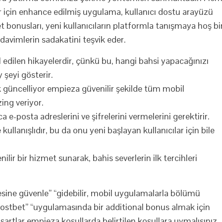
için enhance edilmiş uygulama, kullanıcı dostu arayüzü
t bonusları, yeni kullanıcıların platformla tanışmaya hoş bi
avimlerin sadakatini teşvik eder.
 edilen hikayelerdir, çünkü bu, hangi bahsi yapacağınızı
şeyi gösterir.
 güncelliyor empieza güvenilir şekilde tüm mobil
ing veriyor.
a e-posta adreslerini ve şifrelerini vermelerini gerektirir.
lanışlıdır, bu da onu yeni başlayan kullanıcılar için bile
ilir bir hizmet sunarak, bahis severlerin ilk tercihleri
sine güvenle” “gidebilir, mobil uygulamalarla bölümü
 Mostbet” “uygulamasında bir additional bonus almak için
rtlar empieza koşullarda belirtilen koşullara uymalısınız.