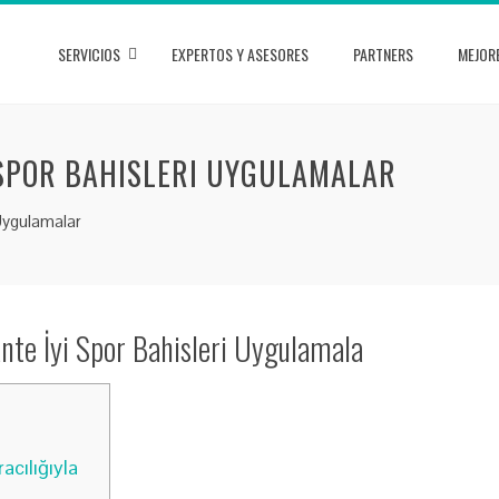
SERVICIOS
EXPERTOS Y ASESORES
PARTNERS
MEJOR
YI SPOR BAHISLERI UYGULAMALAR
i Uygulamalar
ante İyi Spor Bahisleri Uygulamala
acılığıyla