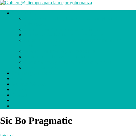
SERVICIOS
Calidad democrática, transparencia, cumplimiento y
gobernanza
Eficiencia en Administraciones Públicas
Comunicación Institucional y Reputacional
Oficinas de dirección de reformas administrativas de
gestión y económicas
Presencia en Internet y redes sociales
Visibilidad de la acción de gobierno
Competitividad y desarrollo socio económico
Fondos Europeos
Expertos y Asesores
Partners
Mejores Prácticas
Enlaces
Contacto
.
.
Sic Bo Pragmatic
Inicio
/