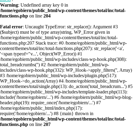
Warning
: Undefined array key 0 in
/home/egobiern/public_html/wp-content/themes/total/inc/total-
functions.php
on line
204
Fatal error
: Uncaught TypeError: str_replace(): Argument #3
($subject) must be of type array|string, WP_Error given in
/home/egobiern/public_html/wp-content/themes/total/inc/total-
functions.php:207 Stack trace: #0 /home/egobiern/public_html/wp-
content/themes/total/inc/total-functions.php(207): str_replace('<a',
'<span typeof="v...', Object(WP_Error)) #1
/home/egobiern/public_html/wp-includes/class-wp-hook.php(308):
total_breadcrumbs('') #2 /home/egobiern/public_html/wp-
includes/class-wp-hook.php(332): WP_Hook->apply_filters('', Array)
#3 /home/egobiern/public_html/wp-includes/plugin.php(517):
WP_Hook->do_action(Array) #4 /home/egobiern/public_html/wp-
content/themes/total/single.php(13): do_action('total_breadcrum...') #5
/home/egobiern/public_html/wp-includes/template-loader.php(113):
include('/home/egobiern/...') #6 /home/egobiern/public_html/wp-blog-
header.php(19): require_once('/home/egobiern/...') #7
/home/egobiern/public_html/index.php(17):
require('/home/egobiern/...') #8 {main} thrown in
/home/egobiern/public_html/wp-content/themes/total/inc/total-
functions.php
on line
207