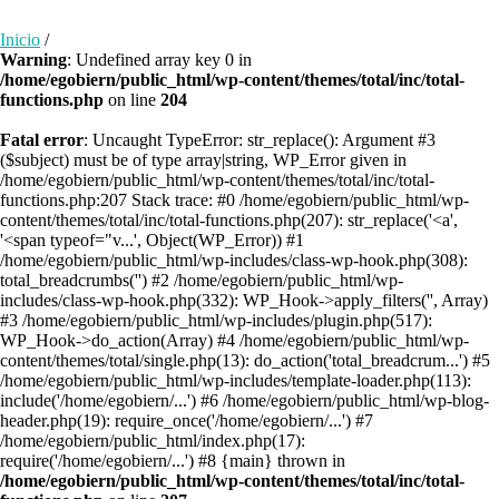
Inicio
/
Warning
: Undefined array key 0 in
/home/egobiern/public_html/wp-content/themes/total/inc/total-
functions.php
on line
204
Fatal error
: Uncaught TypeError: str_replace(): Argument #3
($subject) must be of type array|string, WP_Error given in
/home/egobiern/public_html/wp-content/themes/total/inc/total-
functions.php:207 Stack trace: #0 /home/egobiern/public_html/wp-
content/themes/total/inc/total-functions.php(207): str_replace('<a',
'<span typeof="v...', Object(WP_Error)) #1
/home/egobiern/public_html/wp-includes/class-wp-hook.php(308):
total_breadcrumbs('') #2 /home/egobiern/public_html/wp-
includes/class-wp-hook.php(332): WP_Hook->apply_filters('', Array)
#3 /home/egobiern/public_html/wp-includes/plugin.php(517):
WP_Hook->do_action(Array) #4 /home/egobiern/public_html/wp-
content/themes/total/single.php(13): do_action('total_breadcrum...') #5
/home/egobiern/public_html/wp-includes/template-loader.php(113):
include('/home/egobiern/...') #6 /home/egobiern/public_html/wp-blog-
header.php(19): require_once('/home/egobiern/...') #7
/home/egobiern/public_html/index.php(17):
require('/home/egobiern/...') #8 {main} thrown in
/home/egobiern/public_html/wp-content/themes/total/inc/total-