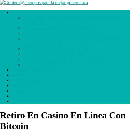
SERVICIOS
Calidad democrática, transparencia, cumplimiento y
gobernanza
Eficiencia en Administraciones Públicas
Comunicación Institucional y Reputacional
Oficinas de dirección de reformas administrativas de
gestión y económicas
Presencia en Internet y redes sociales
Visibilidad de la acción de gobierno
Competitividad y desarrollo socio económico
Fondos Europeos
Expertos y Asesores
Partners
Mejores Prácticas
Enlaces
Contacto
.
.
Retiro En Casino En Línea Con
Bitcoin