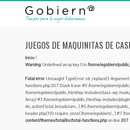
JUEGOS DE MAQUINITAS DE CAS
Inicio
/
Warning
: Undefined array key 0 in
/home/egobiern/public_
Fatal error
: Uncaught TypeError: str_replace(): Argument 
functions.php:207 Stack trace: #0 /home/egobiern/public_h
/home/egobiern/public_html/wp-includes/class-wp-hook.p
Array) #3 /home/egobiern/public_html/wp-includes/plugi
do_action('total_breadcrum...') #5 /home/egobiern/public
header.php(19): require_once('/home/egobiern/...') #7 /ho
content/themes/total/inc/total-functions.php
on line
207