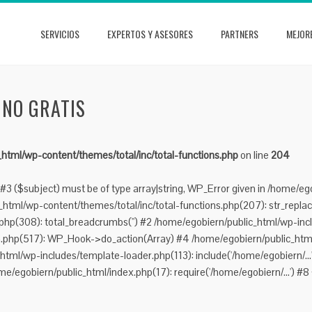
SERVICIOS
EXPERTOS Y ASESORES
PARTNERS
MEJOR
INO GRATIS
html/wp-content/themes/total/inc/total-functions.php
on line
204
#3 ($subject) must be of type array|string, WP_Error given in /home/eg
tml/wp-content/themes/total/inc/total-functions.php(207): str_replace(
hp(308): total_breadcrumbs('') #2 /home/egobiern/public_html/wp-incl
n.php(517): WP_Hook->do_action(Array) #4 /home/egobiern/public_html
_html/wp-includes/template-loader.php(113): include('/home/egobiern/..
me/egobiern/public_html/index.php(17): require('/home/egobiern/...') #8