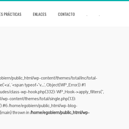
ES PRÁCTICAS
ENLACES
CONTACTO
.
.
obiern/public_html/wp-content/themes/total/inc/total-
'<a', '<span typeof="v...', Object(WP_Error)) #1
udes/class-wp-hook.php(332): WP_Hook->apply_filters('',
/wp-content/themes/total/single.php(13):
.') #6 /home/egobiern/public_html/wp-blog-
 {main} thrown in
/home/egobiern/public_html/wp-