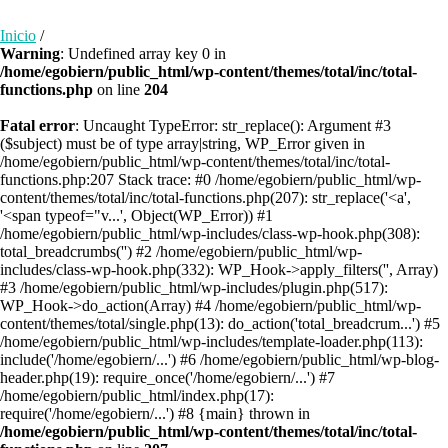
Inicio
/
Warning
: Undefined array key 0 in
/home/egobiern/public_html/wp-content/themes/total/inc/total-
functions.php
on line
204
Fatal error
: Uncaught TypeError: str_replace(): Argument #3
($subject) must be of type array|string, WP_Error given in
/home/egobiern/public_html/wp-content/themes/total/inc/total-
functions.php:207 Stack trace: #0 /home/egobiern/public_html/wp-
content/themes/total/inc/total-functions.php(207): str_replace('<a',
'<span typeof="v...', Object(WP_Error)) #1
/home/egobiern/public_html/wp-includes/class-wp-hook.php(308):
total_breadcrumbs('') #2 /home/egobiern/public_html/wp-
includes/class-wp-hook.php(332): WP_Hook->apply_filters('', Array)
#3 /home/egobiern/public_html/wp-includes/plugin.php(517):
WP_Hook->do_action(Array) #4 /home/egobiern/public_html/wp-
content/themes/total/single.php(13): do_action('total_breadcrum...') #5
/home/egobiern/public_html/wp-includes/template-loader.php(113):
include('/home/egobiern/...') #6 /home/egobiern/public_html/wp-blog-
header.php(19): require_once('/home/egobiern/...') #7
/home/egobiern/public_html/index.php(17):
require('/home/egobiern/...') #8 {main} thrown in
/home/egobiern/public_html/wp-content/themes/total/inc/total-