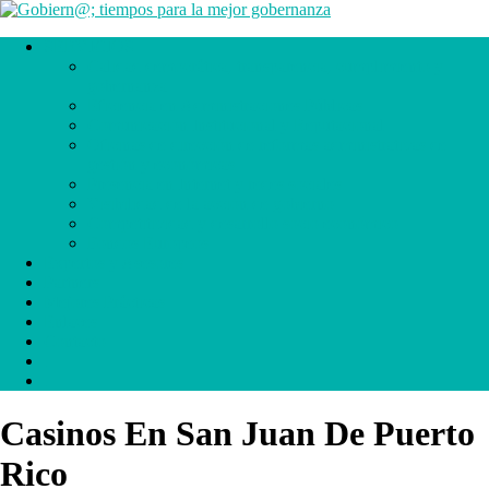
SERVICIOS
Calidad democrática, transparencia, cumplimiento y
gobernanza
Eficiencia en Administraciones Públicas
Comunicación Institucional y Reputacional
Oficinas de dirección de reformas administrativas de
gestión y económicas
Presencia en Internet y redes sociales
Visibilidad de la acción de gobierno
Competitividad y desarrollo socio económico
Fondos Europeos
Expertos y Asesores
Partners
Mejores Prácticas
Enlaces
Contacto
.
.
Casinos En San Juan De Puerto
Rico