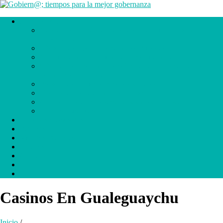
SERVICIOS
Calidad democrática, transparencia, cumplimiento y
gobernanza
Eficiencia en Administraciones Públicas
Comunicación Institucional y Reputacional
Oficinas de dirección de reformas administrativas de
gestión y económicas
Presencia en Internet y redes sociales
Visibilidad de la acción de gobierno
Competitividad y desarrollo socio económico
Fondos Europeos
Expertos y Asesores
Partners
Mejores Prácticas
Enlaces
Contacto
.
.
Casinos En Gualeguaychu
Inicio
/