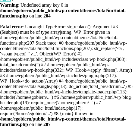
Warning
: Undefined array key 0 in
/home/egobiern/public_html/wp-content/themes/total/inc/total-
functions.php
on line
204
Fatal error
: Uncaught TypeError: str_replace(): Argument #3
($subject) must be of type array|string, WP_Error given in
/home/egobiern/public_html/wp-content/themes/total/inc/total-
functions.php:207 Stack trace: #0 /home/egobiern/public_html/wp-
content/themes/total/inc/total-functions.php(207): str_replace('<a',
'<span typeof="v...', Object(WP_Error)) #1
/home/egobiern/public_html/wp-includes/class-wp-hook.php(308):
total_breadcrumbs('') #2 /home/egobiern/public_html/wp-
includes/class-wp-hook.php(332): WP_Hook->apply_filters('', Array)
#3 /home/egobiern/public_html/wp-includes/plugin.php(517):
WP_Hook->do_action(Array) #4 /home/egobiern/public_html/wp-
content/themes/total/single.php(13): do_action('total_breadcrum...') #5
/home/egobiern/public_html/wp-includes/template-loader.php(113):
include('/home/egobiern/...') #6 /home/egobiern/public_html/wp-blog-
header.php(19): require_once('/home/egobiern/...') #7
/home/egobiern/public_html/index.php(17):
require('/home/egobiern/...') #8 {main} thrown in
/home/egobiern/public_html/wp-content/themes/total/inc/total-
functions.php
on line
207