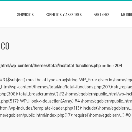
SERVICIOS
EXPERTOS Y ASESORES
PARTNERS
MEJOR
ECO
html/wp-content/themes/total/inc/total-functions.php
on line
204
#3 ($subject) must be of type array|string, WP_Error given in /home/eg
tml/wp-content/themes/total/inc/total-functions.php(207): str_replace(
hp(308): total_breadcrumbs('') #2 /home/egobiern/public_html/wp-incl
n.php(517): WP_Hook->do_action(Array) #4 /home/egobiern/public_html
_html/wp-includes/template-loader.php(113): include('/home/egobiern/..
me/egobiern/public_html/index.php(17): require('/home/egobiern/...') #8