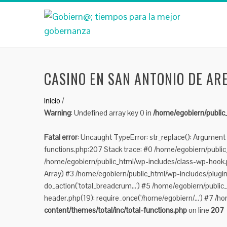
CASINO EN SAN ANTONIO DE AR
Inicio
/
Warning
: Undefined array key 0 in
/home/egobiern/public_
Fatal error
: Uncaught TypeError: str_replace(): Argument 
functions.php:207 Stack trace: #0 /home/egobiern/public_h
/home/egobiern/public_html/wp-includes/class-wp-hook.p
Array) #3 /home/egobiern/public_html/wp-includes/plugi
do_action('total_breadcrum...') #5 /home/egobiern/public
header.php(19): require_once('/home/egobiern/...') #7 /ho
content/themes/total/inc/total-functions.php
on line
207