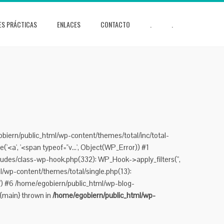
ES PRÁCTICAS
ENLACES
CONTACTO
.
.
obiern/public_html/wp-content/themes/total/inc/total-
'<a', '<span typeof="v...', Object(WP_Error)) #1
udes/class-wp-hook.php(332): WP_Hook->apply_filters('',
/wp-content/themes/total/single.php(13):
.') #6 /home/egobiern/public_html/wp-blog-
 {main} thrown in
/home/egobiern/public_html/wp-