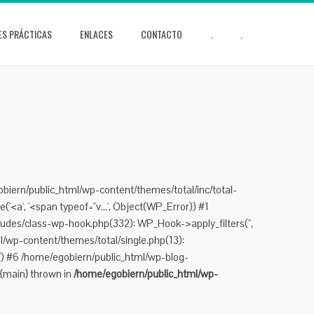
ES PRÁCTICAS
ENLACES
CONTACTO
.
.
obiern/public_html/wp-content/themes/total/inc/total-
'<a', '<span typeof="v...', Object(WP_Error)) #1
udes/class-wp-hook.php(332): WP_Hook->apply_filters('',
/wp-content/themes/total/single.php(13):
.') #6 /home/egobiern/public_html/wp-blog-
 {main} thrown in
/home/egobiern/public_html/wp-