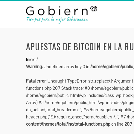
APUESTAS DE BITCOIN EN LA RU
Inicio
/
Warning
: Undefined array key 0 in
/home/egobiern/public_
Fatal error
: Uncaught TypeError: str_replace(): Argument 
functions.php:207 Stack trace: #0 /home/egobiern/public_h
/home/egobiern/public_html/wp-includes/class-wp-hook.p
Array) #3 /home/egobiern/public_html/wp-includes/plugi
do_action('total_breadcrum...') #5 /home/egobiern/public
header.php(19): require_once('/home/egobiern/...') #7 /ho
content/themes/total/inc/total-functions.php
on line
207