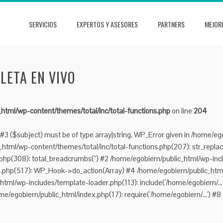
SERVICIOS
EXPERTOS Y ASESORES
PARTNERS
MEJOR
LETA EN VIVO
html/wp-content/themes/total/inc/total-functions.php
on line
204
#3 ($subject) must be of type array|string, WP_Error given in /home/eg
tml/wp-content/themes/total/inc/total-functions.php(207): str_replace(
hp(308): total_breadcrumbs('') #2 /home/egobiern/public_html/wp-incl
n.php(517): WP_Hook->do_action(Array) #4 /home/egobiern/public_html
_html/wp-includes/template-loader.php(113): include('/home/egobiern/..
me/egobiern/public_html/index.php(17): require('/home/egobiern/...') #8