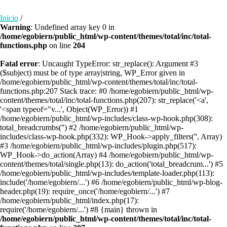
Inicio
/
Warning
: Undefined array key 0 in
/home/egobiern/public_html/wp-content/themes/total/inc/total-
functions.php
on line
204
Fatal error
: Uncaught TypeError: str_replace(): Argument #3
($subject) must be of type array|string, WP_Error given in
/home/egobiern/public_html/wp-content/themes/total/inc/total-
functions.php:207 Stack trace: #0 /home/egobiern/public_html/wp-
content/themes/total/inc/total-functions.php(207): str_replace('<a',
'<span typeof="v...', Object(WP_Error)) #1
/home/egobiern/public_html/wp-includes/class-wp-hook.php(308):
total_breadcrumbs('') #2 /home/egobiern/public_html/wp-
includes/class-wp-hook.php(332): WP_Hook->apply_filters('', Array)
#3 /home/egobiern/public_html/wp-includes/plugin.php(517):
WP_Hook->do_action(Array) #4 /home/egobiern/public_html/wp-
content/themes/total/single.php(13): do_action('total_breadcrum...') #5
/home/egobiern/public_html/wp-includes/template-loader.php(113):
include('/home/egobiern/...') #6 /home/egobiern/public_html/wp-blog-
header.php(19): require_once('/home/egobiern/...') #7
/home/egobiern/public_html/index.php(17):
require('/home/egobiern/...') #8 {main} thrown in
/home/egobiern/public_html/wp-content/themes/total/inc/total-