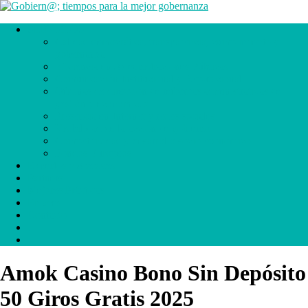
SERVICIOS
Calidad democrática, transparencia, cumplimiento y
gobernanza
Eficiencia en Administraciones Públicas
Comunicación Institucional y Reputacional
Oficinas de dirección de reformas administrativas de
gestión y económicas
Presencia en Internet y redes sociales
Visibilidad de la acción de gobierno
Competitividad y desarrollo socio económico
Fondos Europeos
Expertos y Asesores
Partners
Mejores Prácticas
Enlaces
Contacto
.
.
Amok Casino Bono Sin Depósito
50 Giros Gratis 2025