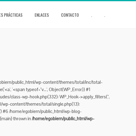
ES PRÁCTICAS
ENLACES
CONTACTO
.
.
obiern/public_html/wp-content/themes/total/inc/total-
'<a', '<span typeof="v...', Object(WP_Error)) #1
udes/class-wp-hook.php(332): WP_Hook->apply_filters('',
/wp-content/themes/total/single.php(13):
.') #6 /home/egobiern/public_html/wp-blog-
 {main} thrown in
/home/egobiern/public_html/wp-