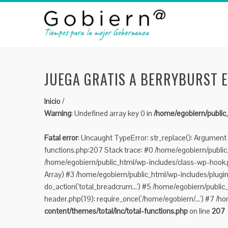
JUEGA GRATIS A BERRYBURST 
Inicio
/
Warning
: Undefined array key 0 in
/home/egobiern/public_
Fatal error
: Uncaught TypeError: str_replace(): Argument 
functions.php:207 Stack trace: #0 /home/egobiern/public_h
/home/egobiern/public_html/wp-includes/class-wp-hook.p
Array) #3 /home/egobiern/public_html/wp-includes/plugi
do_action('total_breadcrum...') #5 /home/egobiern/public
header.php(19): require_once('/home/egobiern/...') #7 /ho
content/themes/total/inc/total-functions.php
on line
207