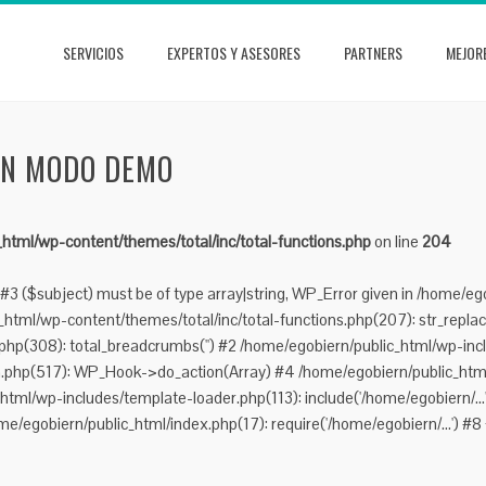
SERVICIOS
EXPERTOS Y ASESORES
PARTNERS
MEJOR
EN MODO DEMO
html/wp-content/themes/total/inc/total-functions.php
on line
204
#3 ($subject) must be of type array|string, WP_Error given in /home/eg
tml/wp-content/themes/total/inc/total-functions.php(207): str_replace(
hp(308): total_breadcrumbs('') #2 /home/egobiern/public_html/wp-incl
n.php(517): WP_Hook->do_action(Array) #4 /home/egobiern/public_html
_html/wp-includes/template-loader.php(113): include('/home/egobiern/..
me/egobiern/public_html/index.php(17): require('/home/egobiern/...') #8