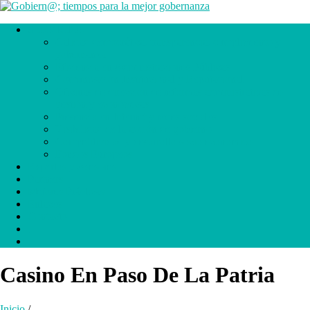
SERVICIOS
Calidad democrática, transparencia, cumplimiento y
gobernanza
Eficiencia en Administraciones Públicas
Comunicación Institucional y Reputacional
Oficinas de dirección de reformas administrativas de
gestión y económicas
Presencia en Internet y redes sociales
Visibilidad de la acción de gobierno
Competitividad y desarrollo socio económico
Fondos Europeos
Expertos y Asesores
Partners
Mejores Prácticas
Enlaces
Contacto
.
.
Casino En Paso De La Patria
Inicio
/