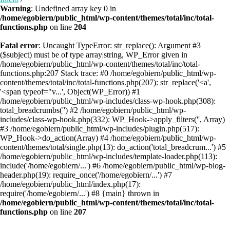
Warning
: Undefined array key 0 in
/home/egobiern/public_html/wp-content/themes/total/inc/total-
functions.php
on line
204
Fatal error
: Uncaught TypeError: str_replace(): Argument #3
($subject) must be of type array|string, WP_Error given in
/home/egobiern/public_html/wp-content/themes/total/inc/total-
functions.php:207 Stack trace: #0 /home/egobiern/public_html/wp-
content/themes/total/inc/total-functions.php(207): str_replace('<a',
'<span typeof="v...', Object(WP_Error)) #1
/home/egobiern/public_html/wp-includes/class-wp-hook.php(308):
total_breadcrumbs('') #2 /home/egobiern/public_html/wp-
includes/class-wp-hook.php(332): WP_Hook->apply_filters('', Array)
#3 /home/egobiern/public_html/wp-includes/plugin.php(517):
WP_Hook->do_action(Array) #4 /home/egobiern/public_html/wp-
content/themes/total/single.php(13): do_action('total_breadcrum...') #5
/home/egobiern/public_html/wp-includes/template-loader.php(113):
include('/home/egobiern/...') #6 /home/egobiern/public_html/wp-blog-
header.php(19): require_once('/home/egobiern/...') #7
/home/egobiern/public_html/index.php(17):
require('/home/egobiern/...') #8 {main} thrown in
/home/egobiern/public_html/wp-content/themes/total/inc/total-
functions.php
on line
207